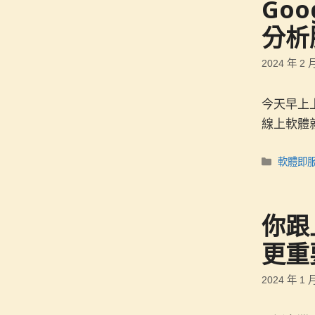
Go
分析服
2024 年 2 
今天早上上
線上軟體
分
軟體即服
類
你跟
更重
2024 年 1 